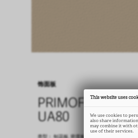
饰面板
This website uses coo
PRIMOFIORE
UA80
We use cookies to perso
also share information
may combine it with ot
use of their services.
类型： 刨花板, 密度板