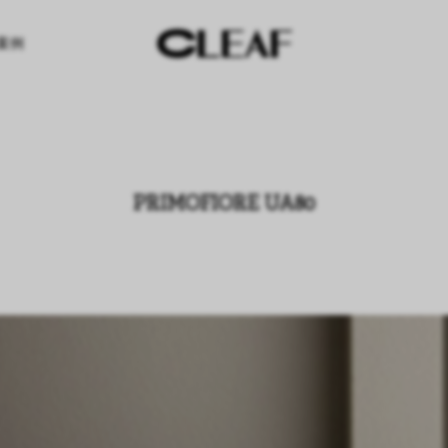
案例
PRIMOFIORE UA80