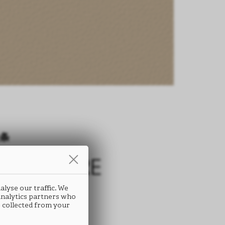
条
RIMOFIORE
A80
alyse our traffic. We
 analytics partners who
 collected from your
 ABS封边条