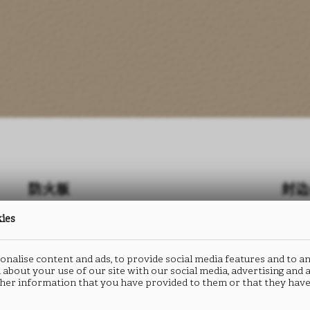
防火板
封边
kies
PRIMOFIORE
P
UA80
U
nalise content and ads, to provide social media features and to an
 about your use of our site with our social media, advertising and
her information that you have provided to them or that they have
类型： HPL防火板
类型：