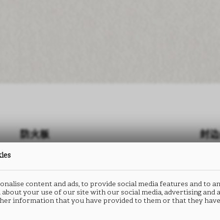
防火板
封边
kies
PRIMOFIORE
P
B071
B
nalise content and ads, to provide social media features and to an
 about your use of our site with our social media, advertising and
her information that you have provided to them or that they have
类型： HPL防火板
类型：