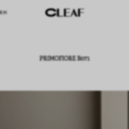
案例
PRIMOFIORE B071