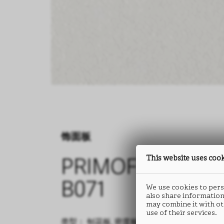
饰面板
This website uses coo
PRIMOFIORE
B071
We use cookies to perso
also share information
may combine it with ot
use of their services.
类型： 刨花板, 密度板