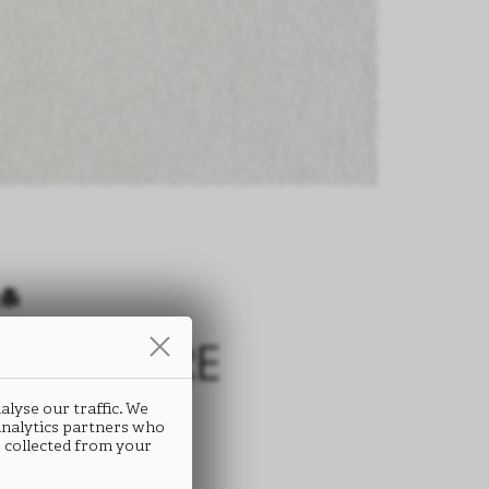
条
RIMOFIORE
071
alyse our traffic. We
 analytics partners who
 collected from your
 ABS封边条