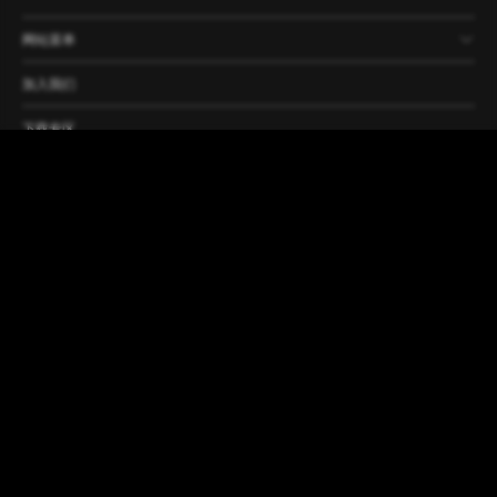
网站菜单
产品
公司
资讯
案例
加入我们
下载专区
代理商
联系方式和工厂
订阅新闻
©2026 CLEAF S.P.A. & 可丽芙（上
隐私条款
海）贸易有限公司
Cookie 政策