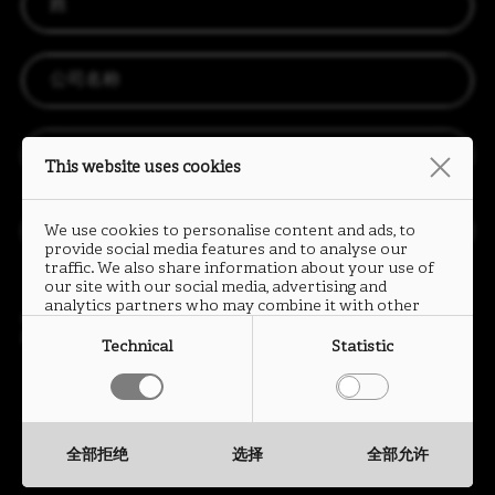
LOGIN
CN
EN
IT
DE
SHAPING SURFACES
This website uses cookies
We use cookies to personalise content and ads, to
provide social media features and to analyse our
traffic. We also share information about your use of
our site with our social media, advertising and
analytics partners who may combine it with other
提交数据表明我已阅读并接受 Cleaf S.p.A.与可丽芙（上海）贸易有限公司
隐
information that you have provided to them or that
私条款
中处理个人数据的规定。
they have collected from your use of their services.
Technical
Statistic
发送
全部拒绝
选择
全部允许