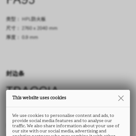
FA93
类型： HPL防火板
尺寸： 2760 x 2040 mm
厚度： 0.9 mm
封边条
TRACCIA
This website uses cookies
FA93
We use cookies to personalise content and ads, to
provide social media features and to analyse our
类型： ABS封边条
traffic. We also share information about your use of
our site with our social media, advertising and
高度： 15 至 330 mm