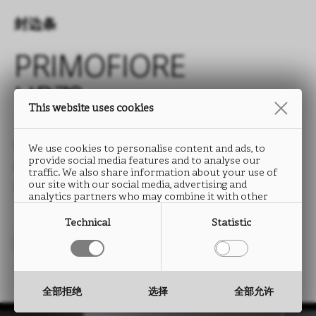
封边条
PRIMOFIORE
UB79
This website uses cookies
类型： ABS封边条
We use cookies to personalise content and ads, to
provide social media features and to analyse our
高度： 15 至 330 mm
traffic. We also share information about your use of
our site with our social media, advertising and
厚度： 0.5 至 2.0 mm
analytics partners who may combine it with other
information that you have provided to them or that
they have collected from your use of their services.
Technical
Statistic
全部拒绝
选择
全部允许