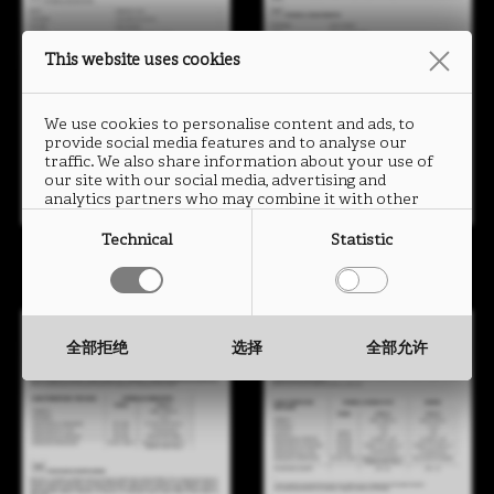
This website uses cookies
We use cookies to personalise content and ads, to
provide social media features and to analyse our
traffic. We also share information about your use of
our site with our social media, advertising and
analytics partners who may combine it with other
information that you have provided to them or that
they have collected from your use of their services.
Technical
Statistic
可丽芙ABS封边条
可丽芙门组件
全部拒绝
选择
全部允许