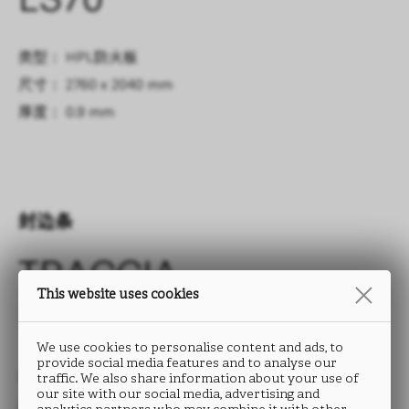
LS70
类型： HPL防火板
尺寸： 2760 x 2040 mm
厚度： 0.9 mm
封边条
TRACCIA
This website uses cookies
LS70
We use cookies to personalise content and ads, to
provide social media features and to analyse our
类型： ABS封边条
traffic. We also share information about your use of
our site with our social media, advertising and
高度： 15 至 330 mm