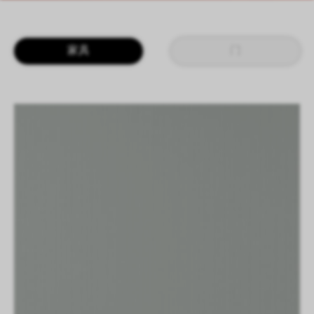
LOGIN
CN
EN
IT
DE
家具
门
SHAPING SURFACES