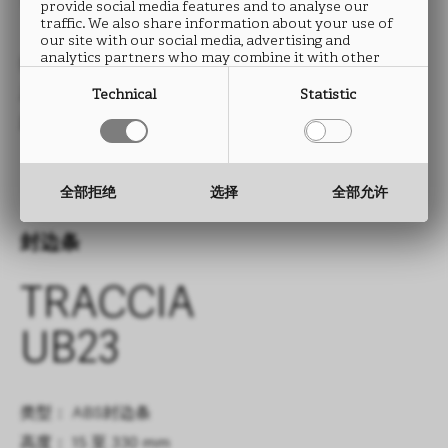
UB23
provide social media features and to analyse our
traffic. We also share information about your use of
our site with our social media, advertising and
analytics partners who may combine it with other
类型： HPL防火板
information that you have provided to them or that
they have collected from your use of their services.
尺寸： 2760 x 2040 mm
Technical
Statistic
厚度： 0.9 mm
全部拒绝
选择
全部允许
封边条
TRACCIA
UB23
类型： ABS封边条
高度： 15 至 330 mm