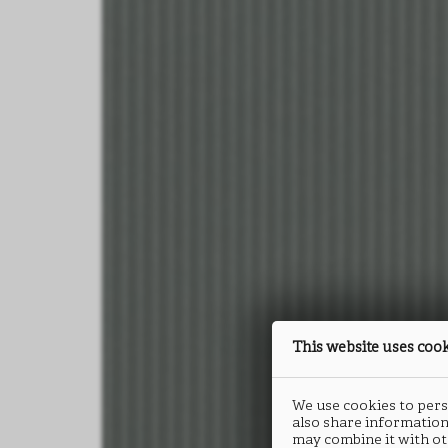
This website uses coo
We use cookies to perso
also share information
may combine it with ot