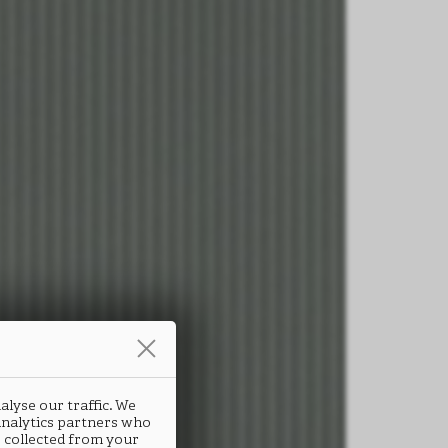
alyse our traffic. We
 analytics partners who
 collected from your