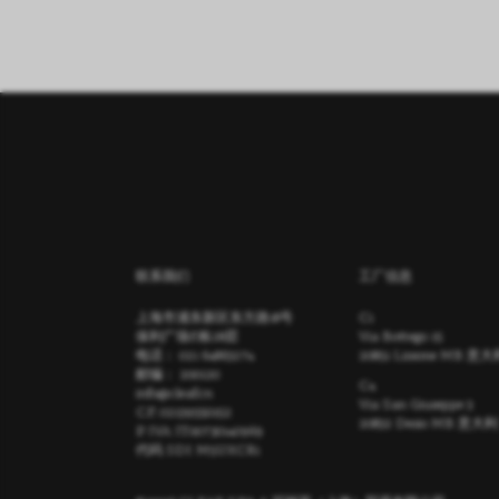
联系我们
工厂信息
上海市浦东新区东方路18号
C1
保利广场E栋28层
Via Bottego 15
电话：
021 64863274
20851 Lissone MB 意
邮编： 200120
C4
info@cleaf.cn
Via San Giuseppe 3
C.F.: 02139550152
20832 Desio MB 意大利
P. IVA: IT00730140969
代码 SDI: M5UXCR1