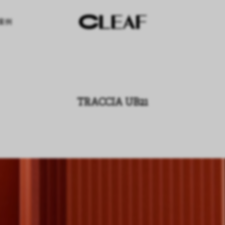
案例
TRACCIA UB21