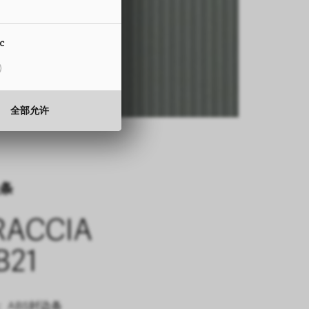
ic
全部允许
条
RACCIA
B21
 ABS封边条