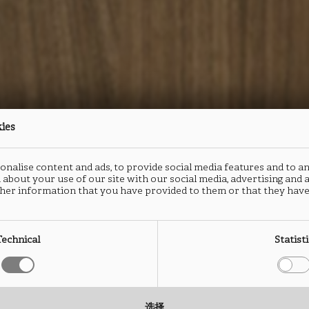
kies
nalise content and ads, to provide social media features and to an
 about your use of our site with our social media, advertising and
防火板
防火板
封边
封边
her information that you have provided to them or that they have
CEPPO
CEPPO
C
C
Technical
Statist
LS40
LS40
L
L
类型： HPL防火板
类型： 超柔连续层压板
类型：
类型：
选择