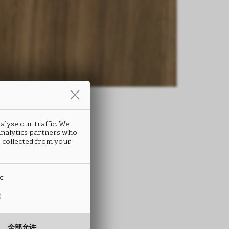
alyse our traffic. We
 analytics partners who
条
条
 collected from your
EPPO
EPPO
ic
S40
S40
 ABS封边条
 ABS封边条
全部允许