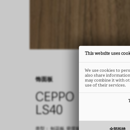
This website uses coo
We use cookies to perso
also share information
饰面板
饰面板
may combine it with ot
use of their services.
CEPPO
CEPPO
LS40
LS40
类型： 刨花板, 密度板
类型： 刨花板, 密度板
全部拒绝