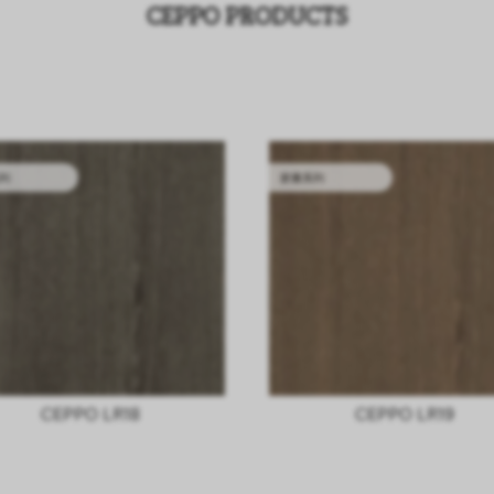
CEPPO PRODUCTS
列
胶囊系列
CEPPO LR18
CEPPO LR19