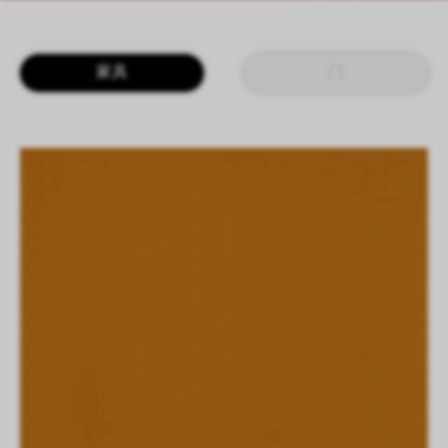
LOGIN
CN
EN
IT
DE
家具
门
SHAPING SURFACES