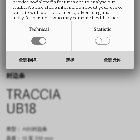
UB18
provide social media features and to analyse our
traffic. We also share information about your use of
our site with our social media, advertising and
analytics partners who may combine it with other
类型： HPL防火板
information that you have provided to them or that
they have collected from your use of their services.
尺寸： 2760 x 2040 mm
Technical
Statistic
厚度： 0.9 mm
全部拒绝
选择
全部允许
封边条
TRACCIA
UB18
类型： ABS封边条
高度： 15 至 330 mm