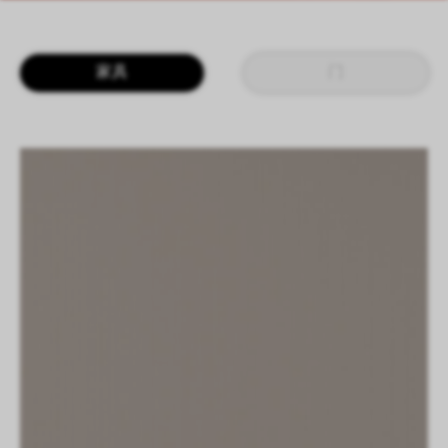
LOGIN
CN
EN
IT
DE
家具
门
SHAPING SURFACES