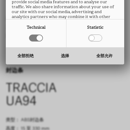
UA94
provide social media features and to analyse our
traffic. We also share information about your use of
our site with our social media, advertising and
analytics partners who may combine it with other
类型： HPL防火板
information that you have provided to them or that
they have collected from your use of their services.
尺寸： 2760 x 2040 mm
Technical
Statistic
厚度： 0.9 mm
全部拒绝
选择
全部允许
封边条
TRACCIA
UA94
类型： ABS封边条
高度： 15 至 330 mm