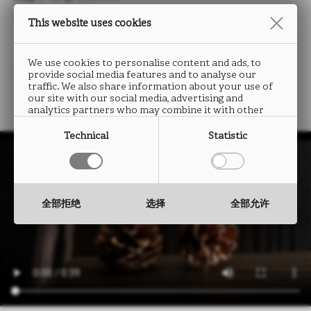
厚度： 0.5 至 2.0 mm
This website uses cookies
We use cookies to personalise content and ads, to
provide social media features and to analyse our
traffic. We also share information about your use of
our site with our social media, advertising and
analytics partners who may combine it with other
information that you have provided to them or that
they have collected from your use of their services.
Technical
Statistic
全部拒绝
选择
全部允许