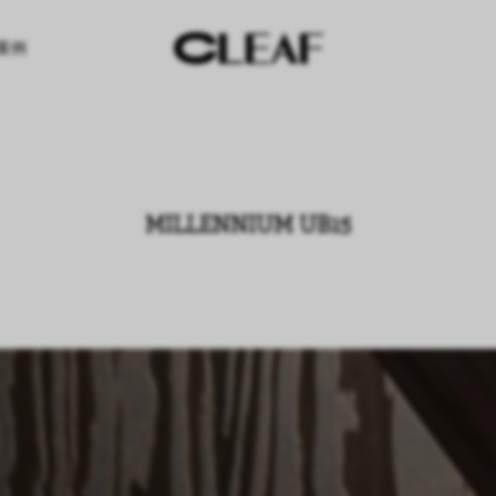
案例
MILLENNIUM UB15