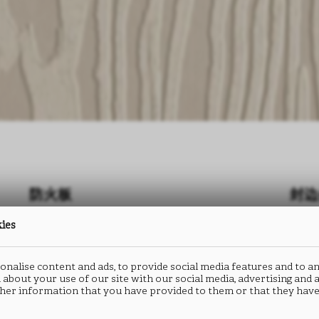
防火板
封边
kies
MILLENNIUM
M
UB15
U
nalise content and ads, to provide social media features and to an
 about your use of our site with our social media, advertising and
her information that you have provided to them or that they have
类型： HPL防火板
类型：