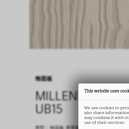
饰面板
This website uses coo
MILLENNIUM
UB15
We use cookies to perso
also share information
may combine it with ot
use of their services.
类型： 刨花板, 密度板