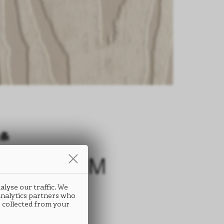
条
ILLENNIUM
B15
alyse our traffic. We
 analytics partners who
 collected from your
 ABS封边条