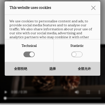
厚度： 0.5 至 2.0 mm
This website uses cookies
We use cookies to personalise content and ads, to
provide social media features and to analyse our
traffic. We also share information about your use of
our site with our social media, advertising and
analytics partners who may combine it with other
information that you have provided to them or that
they have collected from your use of their services.
Technical
Statistic
全部拒绝
选择
全部允许