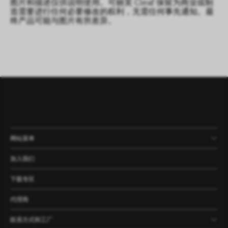
图片和描述仅供说明使用。可丽芙 Cleaf 保留为商业或制
造需要进行任何必要修改的权利，无需任何事先通知。最
终产品可能与图片有所差异。
网站菜单
产品
公司
资讯
案例
加入我们
下载专区
代理商
联系方式和工厂