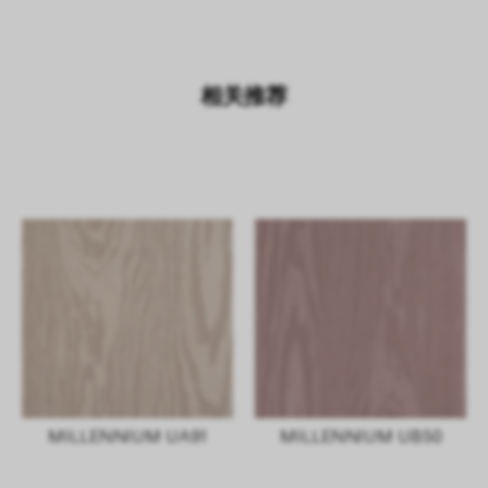
相关推荐
MILLENNIUM UA91
MILLENNIUM UB50