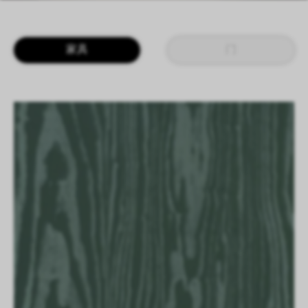
LOGIN
CN
EN
IT
DE
家具
门
SHAPING SURFACES