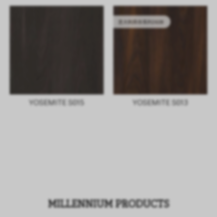
意大利库存系列2628
YOSEMITE S015
YOSEMITE S013
MILLENNIUM PRODUCTS