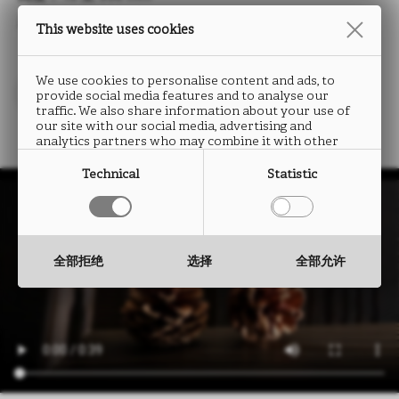
厚度： 0.5 至 2.0 mm
This website uses cookies
We use cookies to personalise content and ads, to
provide social media features and to analyse our
traffic. We also share information about your use of
our site with our social media, advertising and
analytics partners who may combine it with other
information that you have provided to them or that
they have collected from your use of their services.
Technical
Statistic
全部拒绝
选择
全部允许