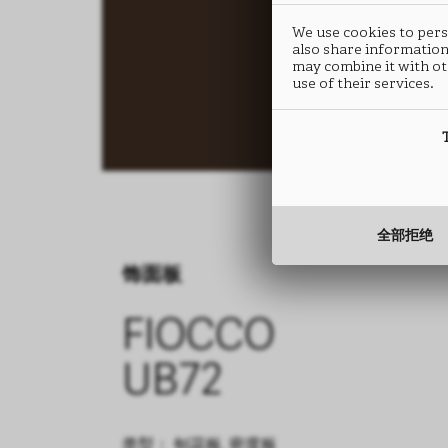
We use cookies to perso
also share information
may combine it with ot
use of their services.
全部拒绝
饰面板
FIOCCO
UB72
类型： 刨花板, 密度板