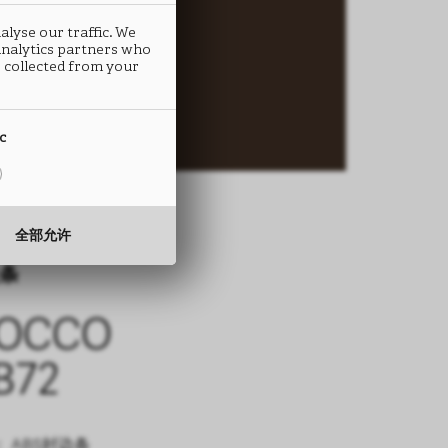
alyse our traffic. We
 analytics partners who
 collected from your
ic
全部允许
条
IOCCO
B72
 ABS封边条