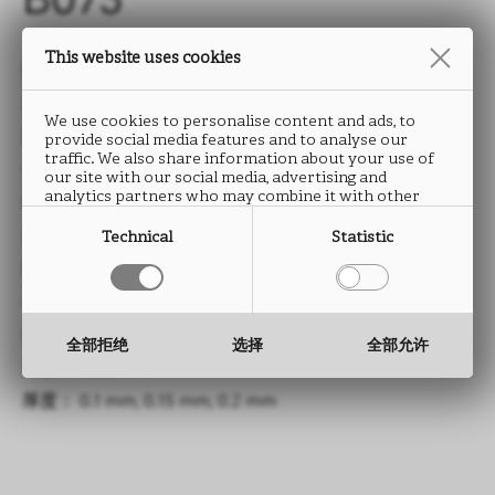
B073
This website uses cookies
类型： HPL防火板
尺寸： 3050 x 1300 mm
We use cookies to personalise content and ads, to
厚度： 0.6 mm, 0.8 mm
provide social media features and to analyse our
traffic. We also share information about your use of
—
our site with our social media, advertising and
analytics partners who may combine it with other
类型： CPL连续层压板
information that you have provided to them or that
they have collected from your use of their services.
尺寸： 1300 mm
Technical
Statistic
厚度： 0.2 至 0.4 mm
—
类型： 超柔连续层压板
全部拒绝
选择
全部允许
尺寸： 1300 mm
厚度： 0.1 mm, 0.15 mm, 0.2 mm