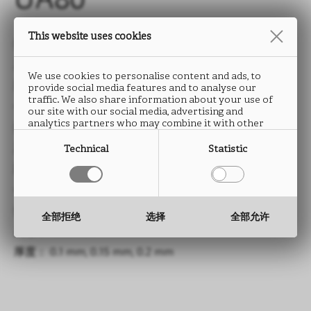
UA80
This website uses cookies
类型： HPL防火板
尺寸： 3050 x 1300 mm
We use cookies to personalise content and ads, to
厚度： 0.6 mm, 0.8 mm
provide social media features and to analyse our
traffic. We also share information about your use of
—
our site with our social media, advertising and
analytics partners who may combine it with other
类型： CPL连续层压板
information that you have provided to them or that
they have collected from your use of their services.
尺寸： 1300 mm
Technical
Statistic
厚度： 0.2 至 0.4 mm
—
类型： 超柔连续层压板
全部拒绝
选择
全部允许
尺寸： 1300 mm
厚度： 0.1 mm, 0.15 mm, 0.2 mm