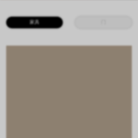
LOGIN
CN
EN
IT
DE
家具
门
SHAPING SURFACES