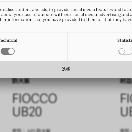
nalise content and ads, to provide social media features and to an
 about your use of our site with our social media, advertising and
her information that you have provided to them or that they have
Technical
Statist
选择
防火板
封边
FIOCCO
F
UB20
U
类型： HPL防火板
类型：