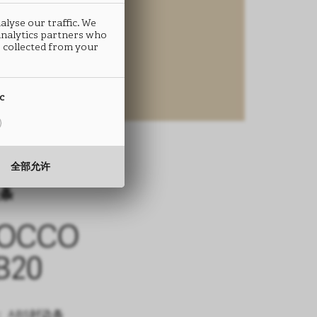
alyse our traffic. We
 analytics partners who
 collected from your
ic
全部允许
条
IOCCO
B20
 ABS封边条