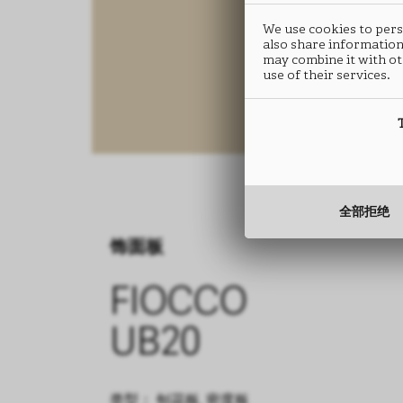
We use cookies to perso
also share information
may combine it with ot
use of their services.
全部拒绝
饰面板
FIOCCO
UB20
类型： 刨花板, 密度板