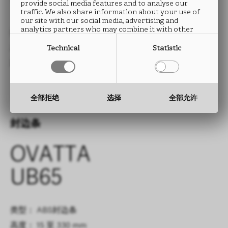
UB65
provide social media features and to analyse our
traffic. We also share information about your use of
our site with our social media, advertising and
analytics partners who may combine it with other
类型： HPL防火板
information that you have provided to them or that
they have collected from your use of their services.
尺寸： 2760 x 2040 mm
Technical
Statistic
厚度： 0.9 mm
全部拒绝
选择
全部允许
封边条
OVATTA
UB65
类型： ABS封边条
高度： 15 至 330 mm