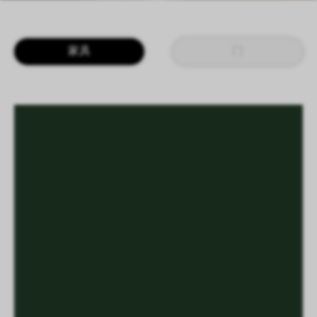
LOGIN
CN
EN
IT
DE
家具
门
SHAPING SURFACES