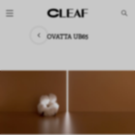
产品
OVATTA UB65
纹理名称
纹理效果
产品系列
公司
资讯
案例
下载专区
代理商