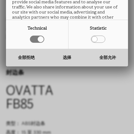
FB85
provide social media features and to analyse our
traffic. We also share information about your use of
our site with our social media, advertising and
analytics partners who may combine it with other
类型： HPL防火板
information that you have provided to them or that
they have collected from your use of their services.
尺寸： 2760 x 2040 mm
Technical
Statistic
厚度： 0.9 mm
全部拒绝
选择
全部允许
封边条
OVATTA
FB85
类型： ABS封边条
高度： 15 至 330 mm