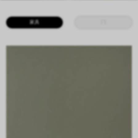
LOGIN
CN
EN
IT
DE
家具
门
SHAPING SURFACES