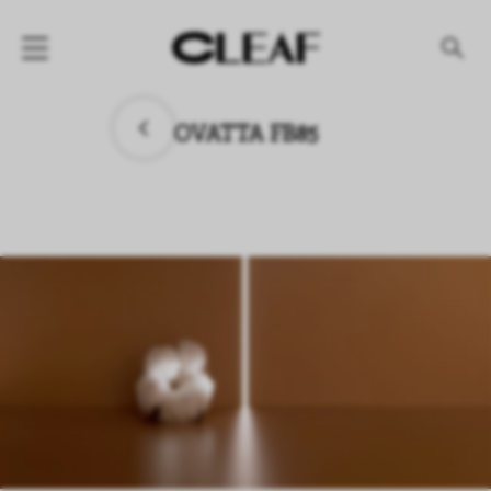
产品
OVATTA FB85
纹理名称
纹理效果
产品系列
公司
资讯
案例
下载专区
代理商