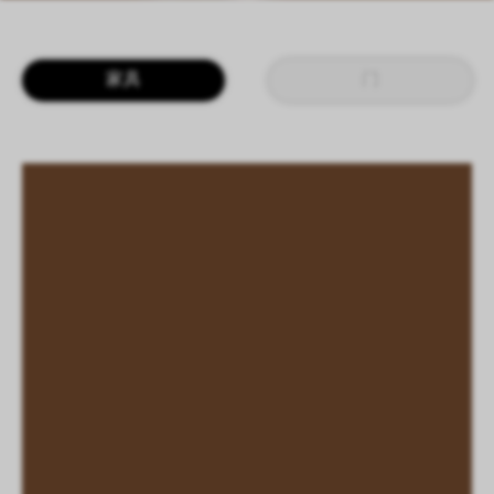
LOGIN
CN
EN
IT
DE
家具
门
SHAPING SURFACES