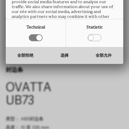
UB73
provide social media features and to analyse our
traffic. We also share information about your use of
our site with our social media, advertising and
analytics partners who may combine it with other
类型： HPL防火板
information that you have provided to them or that
they have collected from your use of their services.
尺寸： 2760 x 2040 mm
Technical
Statistic
厚度： 0.9 mm
全部拒绝
选择
全部允许
封边条
OVATTA
UB73
类型： ABS封边条
高度： 15 至 330 mm