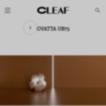
产品
OVATTA UB73
纹理名称
纹理效果
产品系列
公司
资讯
案例
下载专区
代理商