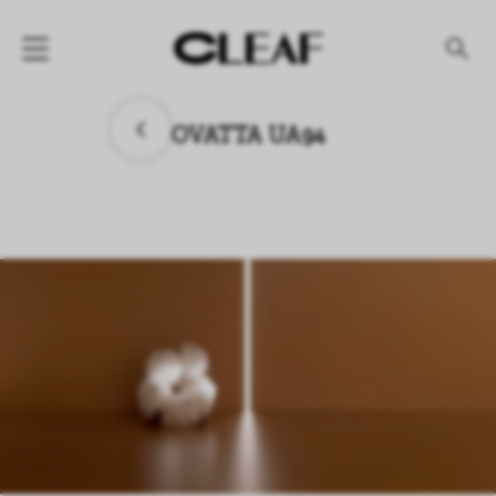
产品
OVATTA UA94
纹理名称
纹理效果
产品系列
公司
资讯
案例
下载专区
代理商