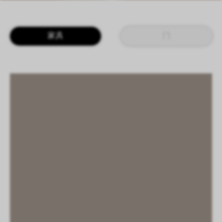
LOGIN
CN
EN
IT
DE
家具
门
SHAPING SURFACES