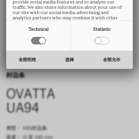
UA94
provide social media features and to analyse our
traffic. We also share information about your use of
our site with our social media, advertising and
analytics partners who may combine it with other
类型： HPL防火板
information that you have provided to them or that
they have collected from your use of their services.
尺寸： 2760 x 2040 mm
Technical
Statistic
厚度： 0.9 mm
全部拒绝
选择
全部允许
封边条
OVATTA
UA94
类型： ABS封边条
高度： 15 至 330 mm