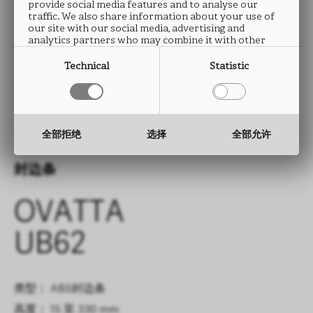
UB62
provide social media features and to analyse our
traffic. We also share information about your use of
our site with our social media, advertising and
analytics partners who may combine it with other
类型： HPL防火板
information that you have provided to them or that
they have collected from your use of their services.
尺寸： 2760 x 2040 mm
Technical
Statistic
厚度： 0.9 mm
全部拒绝
选择
全部允许
封边条
OVATTA
UB62
类型： ABS封边条
高度： 15 至 330 mm