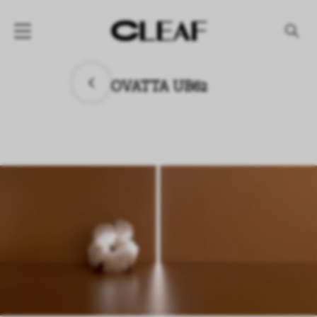
产品
OVATTA UB62
纹理名称
纹理效果
产品系列
公司
资讯
案例
下载专区
代理商