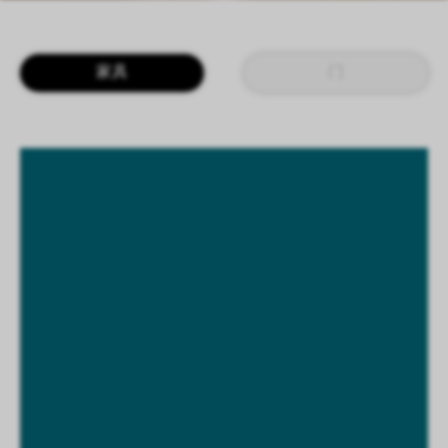
LOGIN
CN
EN
IT
DE
家具
门
SHAPING SURFACES