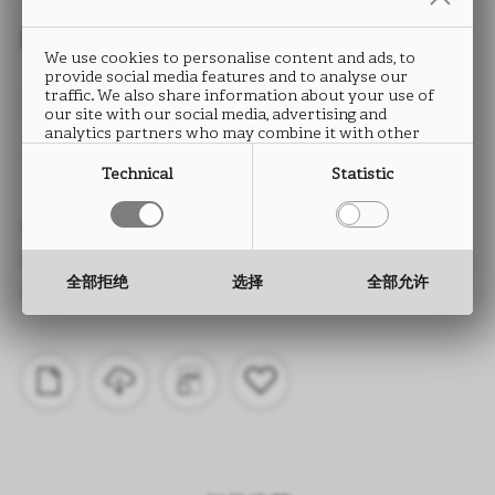
封边条
We use cookies to personalise content and ads, to
provide social media features and to analyse our
NADIR
traffic. We also share information about your use of
our site with our social media, advertising and
analytics partners who may combine it with other
UA49
information that you have provided to them or that
they have collected from your use of their services.
Technical
Statistic
类型： ABS封边条
高度： 15 至 330 mm
全部拒绝
选择
全部允许
厚度： 0.5 至 2.0 mm