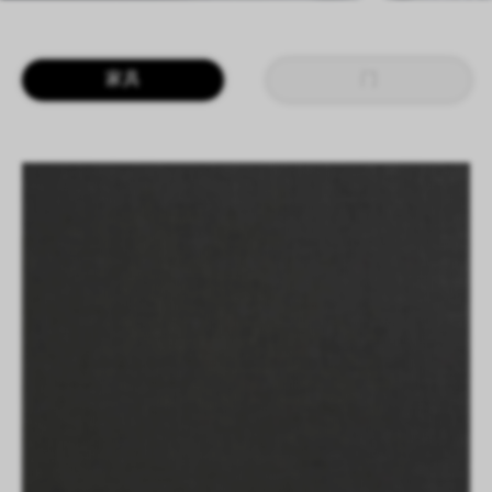
LOGIN
CN
EN
IT
DE
家具
门
SHAPING SURFACES