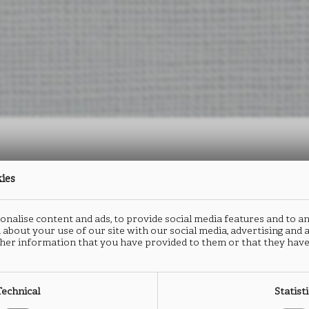
kies
防火板
封边
nalise content and ads, to provide social media features and to an
NADIR
N
 about your use of our site with our social media, advertising and
her information that you have provided to them or that they have
FA08
F
Technical
Statist
类型： HPL防火板
类型：