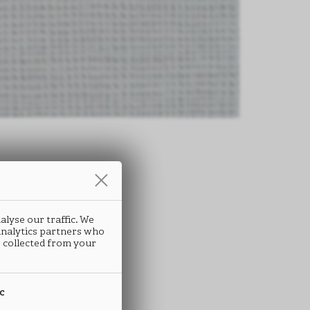
条
alyse our traffic. We
ADIR
 analytics partners who
 collected from your
A08
ic
 ABS封边条