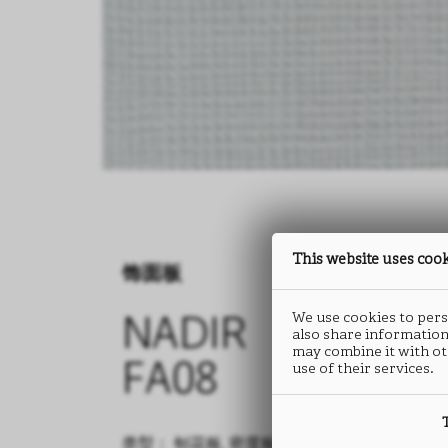
This website uses coo
饰面板
We use cookies to perso
NADIR
also share information
may combine it with ot
use of their services.
FA08
类型： 刨花板, 密度板