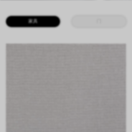
LOGIN
CN
EN
IT
DE
家具
门
SHAPING SURFACES