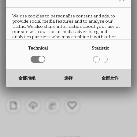
封边条
We use cookies to personalise content and ads, to
provide social media features and to analyse our
NADIR
traffic. We also share information about your use of
our site with our social media, advertising and
analytics partners who may combine it with other
FD17
information that you have provided to them or that
they have collected from your use of their services.
Technical
Statistic
类型： ABS封边条
高度： 15 至 330 mm
全部拒绝
选择
全部允许
厚度： 0.5 至 2.0 mm