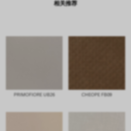
相关推荐
PRIMOFIORE UB26
CHEOPE FB09