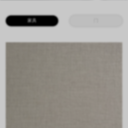
LOGIN
CN
EN
IT
DE
家具
门
SHAPING SURFACES