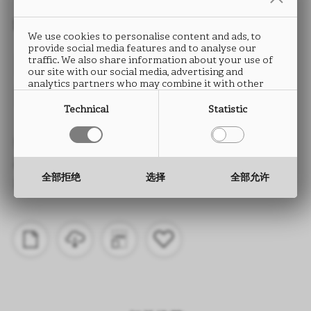
封边条
We use cookies to personalise content and ads, to
provide social media features and to analyse our
NADIR
traffic. We also share information about your use of
our site with our social media, advertising and
analytics partners who may combine it with other
FB04
information that you have provided to them or that
they have collected from your use of their services.
Technical
Statistic
类型： ABS封边条
高度： 15 至 330 mm
全部拒绝
选择
全部允许
厚度： 0.5 至 2.0 mm