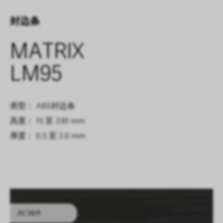
封边条
MATRIX
LM95
类型： ABS封边条
高度： 15 至 330 mm
厚度： 0.5 至 2.0 mm
内门组件