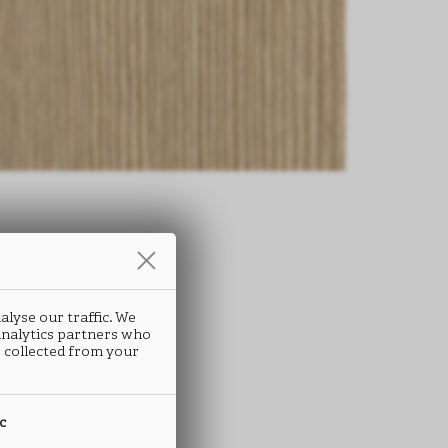
条
alyse our traffic. We
ATRIX
 analytics partners who
 collected from your
G23
ic
 ABS封边条