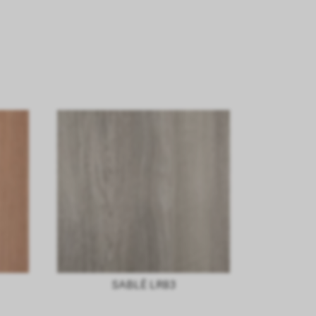
SABLÈ LR83