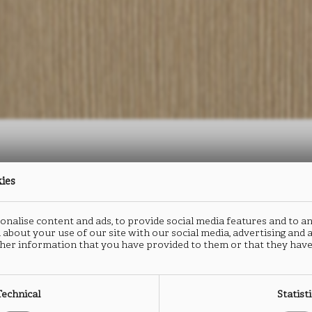
kies
防火板
封边
nalise content and ads, to provide social media features and to an
MATRIX
M
 about your use of our site with our social media, advertising and
her information that you have provided to them or that they have
LG23
L
Technical
Statist
类型： HPL防火板
类型：