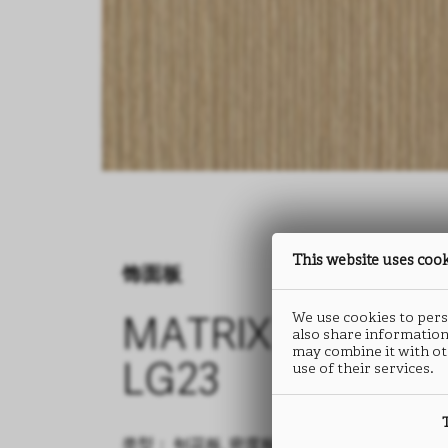
This website uses coo
饰面板
We use cookies to perso
MATRIX
also share information
may combine it with ot
use of their services.
LG23
类型： 刨花板, 密度板