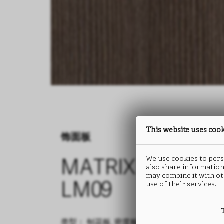
This website uses coo
饰面板
We use cookies to perso
MATRIX
also share information
may combine it with ot
use of their services.
LM09
类型： 刨花板, 密度板