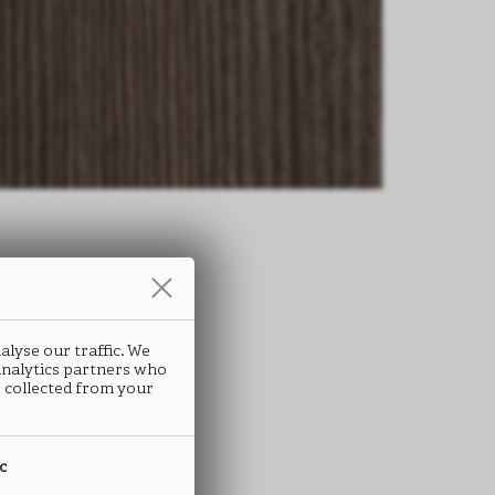
条
alyse our traffic. We
ATRIX
 analytics partners who
 collected from your
M09
ic
 ABS封边条