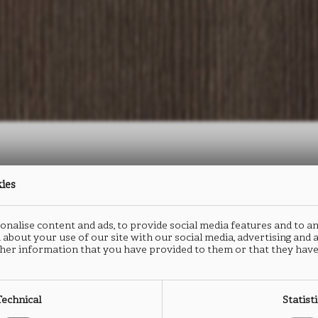
kies
防火板
封边
nalise content and ads, to provide social media features and to an
MATRIX
M
 about your use of our site with our social media, advertising and
her information that you have provided to them or that they have
LM09
L
Technical
Statist
类型： HPL防火板
类型：