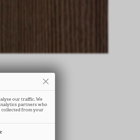
条
alyse our traffic. We
ATRIX
 analytics partners who
 collected from your
K91
ic
 ABS封边条