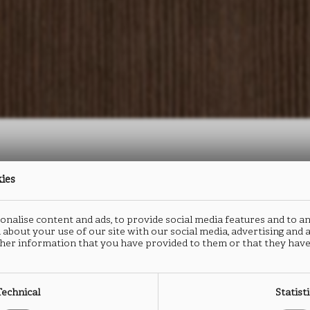
kies
防火板
封边
nalise content and ads, to provide social media features and to an
MATRIX
M
 about your use of our site with our social media, advertising and
her information that you have provided to them or that they have
LK91
L
Technical
Statist
类型： HPL防火板
类型：