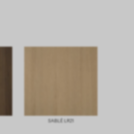
SABLÈ LR21