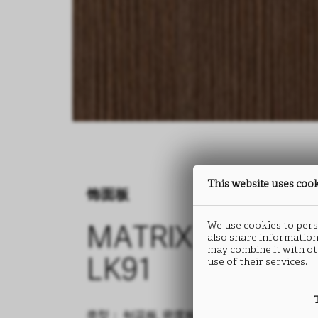
This website uses coo
饰面板
We use cookies to perso
MATRIX
also share information
may combine it with ot
use of their services.
LK91
类型： 刨花板, 密度板