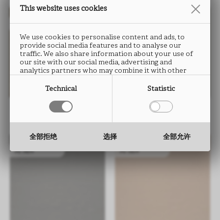
This website uses cookies
内门组件
内门组件
We use cookies to personalise content and ads, to
provide social media features and to analyse our
traffic. We also share information about your use of
our site with our social media, advertising and
analytics partners who may combine it with other
information that you have provided to them or that
they have collected from your use of their services.
Technical
Statistic
CORTECCIA S174
CORTECCIA U110
全部拒绝
选择
全部允许
内门组件
内门组件