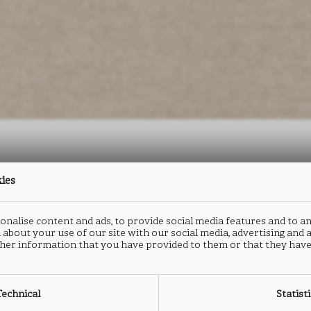
kies
防火板
封边
nalise content and ads, to provide social media features and to an
ALPACA
A
 about your use of our site with our social media, advertising and
her information that you have provided to them or that they have
FC28
F
Technical
Statist
类型： HPL防火板
类型：