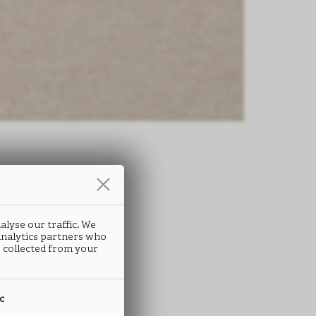
条
alyse our traffic. We
LPACA
 analytics partners who
 collected from your
C28
ic
 ABS封边条