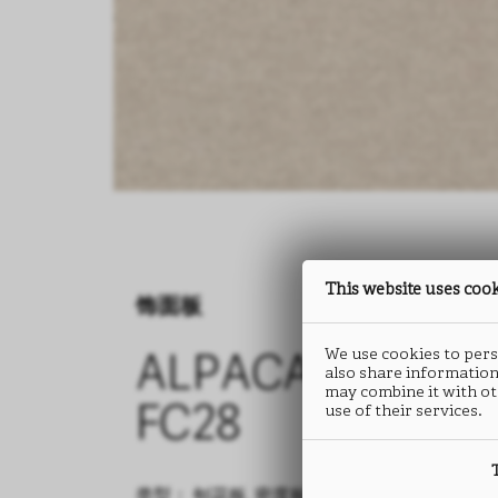
This website uses coo
饰面板
We use cookies to perso
ALPACA
also share information
may combine it with ot
use of their services.
FC28
类型： 刨花板, 密度板