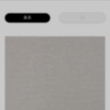
LOGIN
CN
EN
IT
DE
家具
门
SHAPING SURFACES