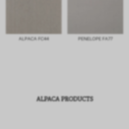
ALPACA FC44
PENELOPE FA77
ALPACA PRODUCTS