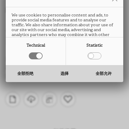
封边条
We use cookies to personalise content and ads, to
provide social media features and to analyse our
ALPACA
traffic. We also share information about your use of
our site with our social media, advertising and
analytics partners who may combine it with other
FD17
information that you have provided to them or that
they have collected from your use of their services.
Technical
Statistic
类型： ABS封边条
高度： 15 至 330 mm
全部拒绝
选择
全部允许
厚度： 0.5 至 2.0 mm