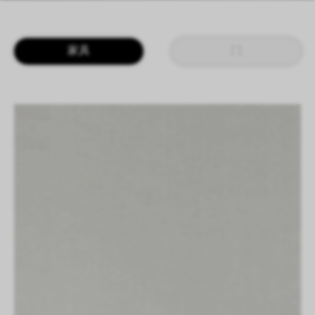
LOGIN
CN
EN
IT
DE
家具
门
SHAPING SURFACES