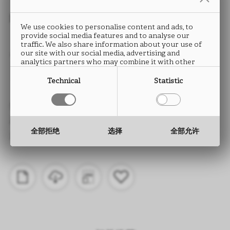
封边条
We use cookies to personalise content and ads, to
provide social media features and to analyse our
ALPACA
traffic. We also share information about your use of
our site with our social media, advertising and
analytics partners who may combine it with other
FD12
information that you have provided to them or that
they have collected from your use of their services.
Technical
Statistic
类型： ABS封边条
高度： 15 至 330 mm
全部拒绝
选择
全部允许
厚度： 0.5 至 2.0 mm