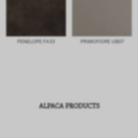
PENELOPE FA33
PRIMOFIORE UB07
ALPACA PRODUCTS