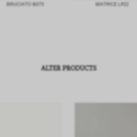
BRUCIATO B073
MATRICE LR22
ALTER PRODUCTS