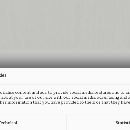
kies
防火板
防火板
封边
封边
nalise content and ads, to provide social media features and to an
ALTER
ALTER
A
A
 about your use of our site with our social media, advertising and
her information that you have provided to them or that they have
B011
B040
B
B
Technical
Statist
类型： HPL防火板
类型： CPL连续层压板
类型：
类型：