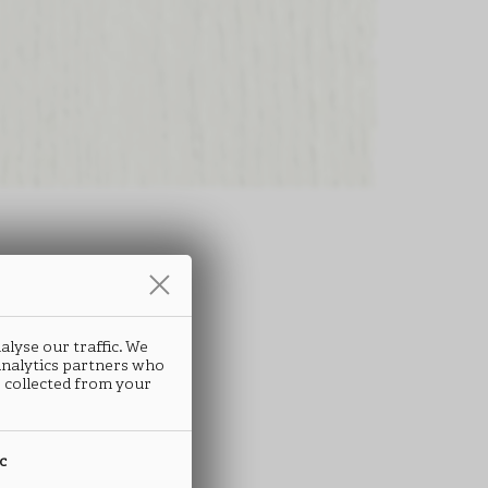
条
条
alyse our traffic. We
LTER
LTER
 analytics partners who
 collected from your
011
011
ic
 ABS封边条
 ABS封边条