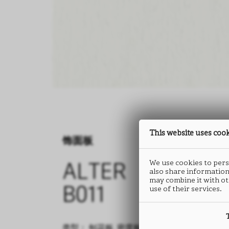
This website uses coo
饰面板
饰面板
We use cookies to perso
ALTER
ALTER
also share information
may combine it with ot
use of their services.
B011
B011
类型： 刨花板, 密度板
类型： 密度板