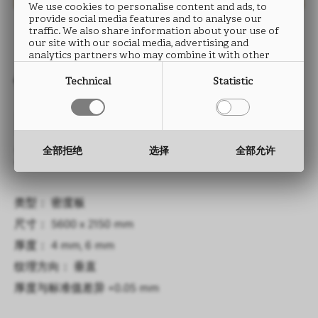
We use cookies to personalise content and ads, to
provide social media features and to analyse our
traffic. We also share information about your use of
our site with our social media, advertising and
analytics partners who may combine it with other
information that you have provided to them or that
they have collected from your use of their services.
饰面板
Technical
Statistic
FRONDA
S164
全部拒绝
选择
全部允许
类型： 密度板
尺寸： 5600 x 2150 mm
厚度： 4 mm, 6 mm
纹理方向： 垂直
厚度与标准值差异
+0.05 mm