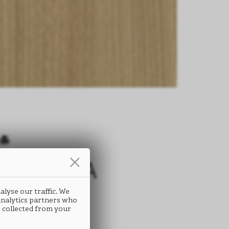
条
条
ORTECCIA
ORTECCIA
173
173
alyse our traffic. We
 analytics partners who
 collected from your
 ABS封边条
 ABS封边条