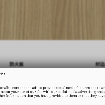
防火板
防火板
封边
封边
kies
CORTECCIA
QUERCIA
C
C
S173
S173
S
S
nalise content and ads, to provide social media features and to an
 about your use of our site with our social media, advertising and
her information that you have provided to them or that they have
类型： HPL防火板
类型： CPL连续层压板
类型：
类型：