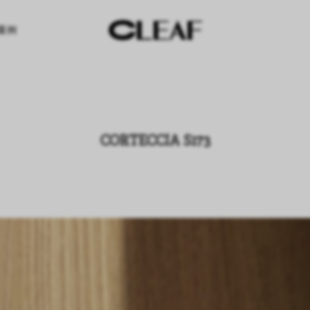
案例
CORTECCIA S173