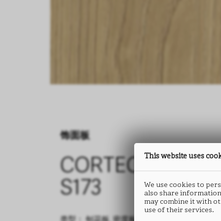
饰面板
饰面板
This website uses coo
CORTECCIA
CORTECCIA
S173
S173
We use cookies to perso
also share information
may combine it with ot
use of their services.
类型： 刨花板, 密度板
类型： 密度板