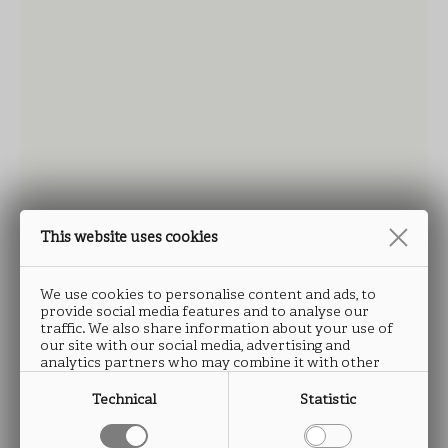
This website uses cookies
We use cookies to personalise content and ads, to
provide social media features and to analyse our
traffic. We also share information about your use of
our site with our social media, advertising and
analytics partners who may combine it with other
information that you have provided to them or that
they have collected from your use of their services.
Technical
Statistic