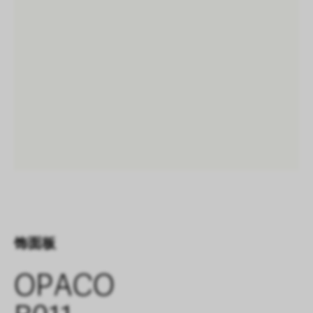
饰面板
OPACO