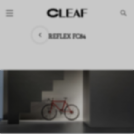
产品
REFLEX FC84
纹理名称
纹理效果
产品系列
公司
资讯
案例
下载专区
代理商