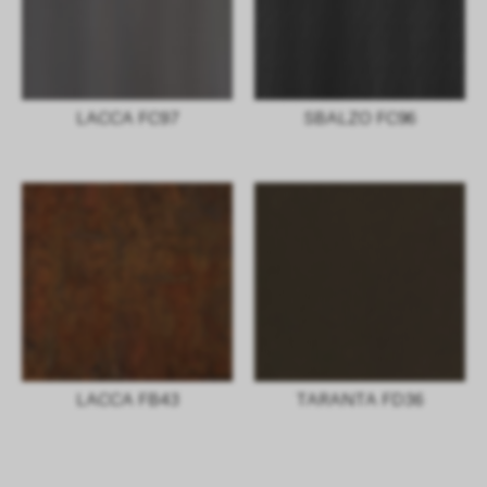
LACCA FC97
SBALZO FC96
LACCA FB43
TARANTA FD36