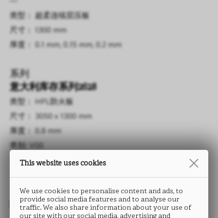
—
类型： 超柔连续层压板
尺寸： 1300 mm
厚度： 0.1 mm, 0.15 mm, 0.2 mm
系列
意大利库存系列2628
类型： HPL防火板
尺寸： 3050 x 1300 mm
厚度： 0.8 mm
类别: VGS
This website uses cookies
We use cookies to personalise content and ads, to
provide social media features and to analyse our
封边条
traffic. We also share information about your use of
our site with our social media, advertising and