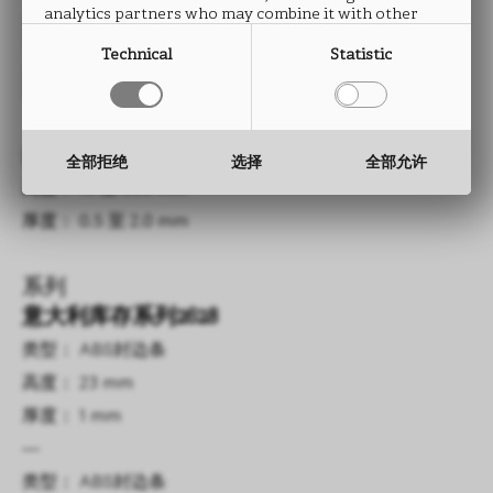
analytics partners who may combine it with other
REFLEX
information that you have provided to them or that
they have collected from your use of their services.
Technical
Statistic
FC84
类型： ABS封边条
全部拒绝
选择
全部允许
高度： 15 至 330 mm
厚度： 0.5 至 2.0 mm
系列
意大利库存系列2628
类型： ABS封边条
高度： 23 mm
厚度： 1 mm
—
类型： ABS封边条