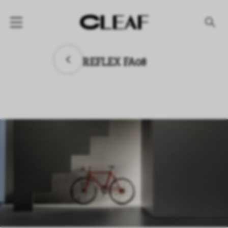
产品
REFLEX FA08
纹理名称
纹理效果
产品系列
公司
资讯
案例
下载专区
代理商