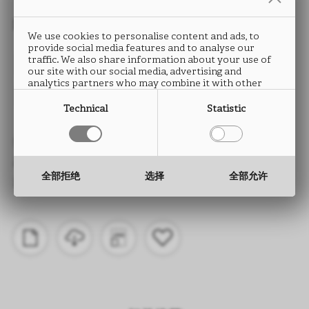
封边条
We use cookies to personalise content and ads, to
provide social media features and to analyse our
REFLEX
traffic. We also share information about your use of
our site with our social media, advertising and
analytics partners who may combine it with other
FA08
information that you have provided to them or that
they have collected from your use of their services.
Technical
Statistic
类型： ABS封边条
高度： 15 至 330 mm
全部拒绝
选择
全部允许
厚度： 0.5 至 2.0 mm