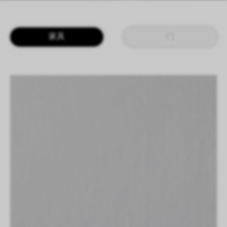
LOGIN
CN
EN
IT
DE
家具
门
SHAPING SURFACES