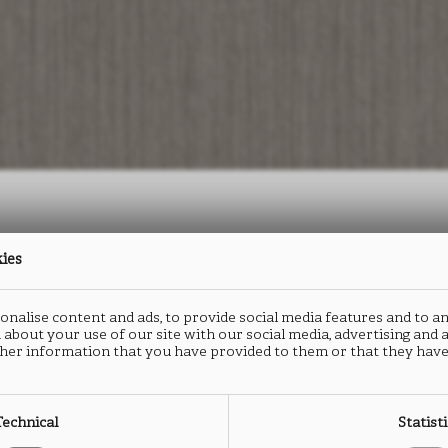
kies
防火板
封边
nalise content and ads, to provide social media features and to an
REFLEX
R
 about your use of our site with our social media, advertising and
her information that you have provided to them or that they have
FB63
F
Technical
Statist
类型： HPL防火板
类型：