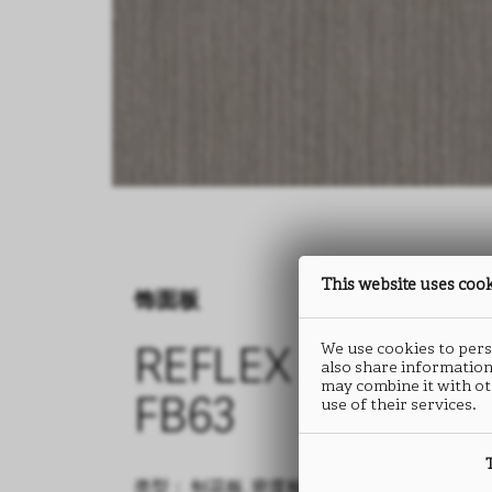
This website uses coo
饰面板
We use cookies to perso
REFLEX
also share information
may combine it with ot
use of their services.
FB63
类型： 刨花板, 密度板