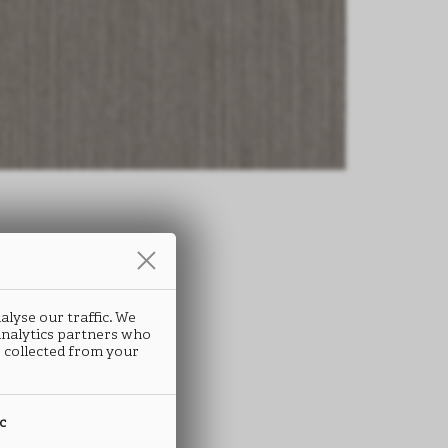
条
alyse our traffic. We
EFLEX
 analytics partners who
 collected from your
B63
ic
 ABS封边条