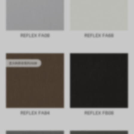
REFLEX FA08
REFLEX FA68
意大利库存系列2628
REFLEX FA84
REFLEX FB08