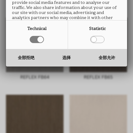
REFLEX FB60
REFLEX FB63
provide social media features and to analyse our
traffic. We also share information about your use of
our site with our social media, advertising and
analytics partners who may combine it with other
information that you have provided to them or that
they have collected from your use of their services.
Technical
Statistic
全部拒绝
选择
全部允许
REFLEX FB64
REFLEX FB65