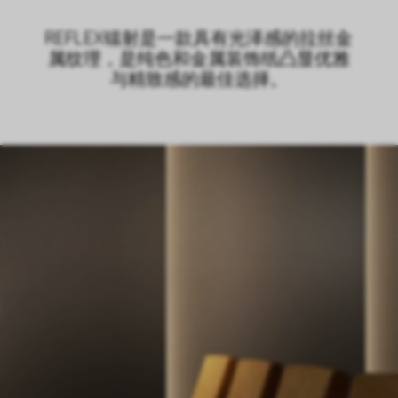
LOGIN
CN
EN
IT
DE
REFLEX镭射是一款具有光泽感的拉丝金
属纹理，是纯色和金属装饰纸凸显优雅
SHAPING SURFACES
与精致感的最佳选择。