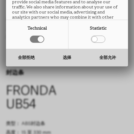
UB54
provide social media features and to analyse our
traffic. We also share information about your use of
our site with our social media, advertising and
analytics partners who may combine it with other
类型： HPL防火板
information that you have provided to them or that
they have collected from your use of their services.
尺寸： 2760 x 2040 mm
Technical
Statistic
厚度： 0.9 mm
全部拒绝
选择
全部允许
封边条
FRONDA
UB54
类型： ABS封边条
高度： 15 至 330 mm