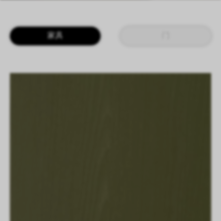
LOGIN
CN
EN
IT
DE
家具
门
SHAPING SURFACES