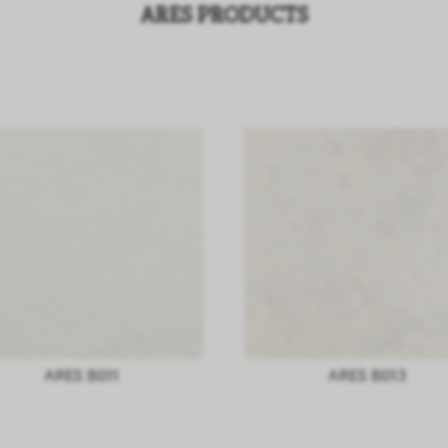
ARES PRODUCTS
ARES B011
ARES B013