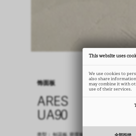
This website uses coo
We use cookies to perso
also share information
饰面板
may combine it with ot
use of their services.
ARES
UA90
类型： 刨花板, 密度板
全部拒绝