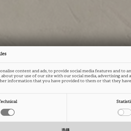
kies
nalise content and ads, to provide social media features and to an
 about your use of our site with our social media, advertising and
防火板
封边
her information that you have provided to them or that they have
ARES
A
Technical
Statist
UA90
U
类型： HPL防火板
类型：
选择