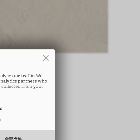
alyse our traffic. We
 analytics partners who
条
 collected from your
RES
ic
A90
 ABS封边条
全部允许