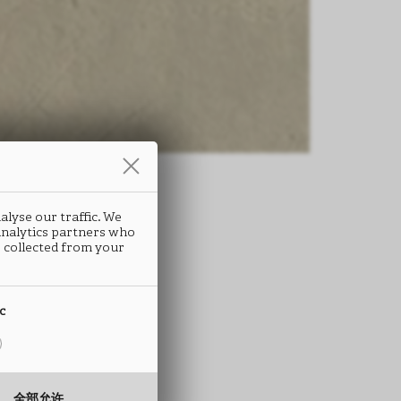
alyse our traffic. We
 analytics partners who
条
 collected from your
RES
ic
B55
全部允许
 ABS封边条