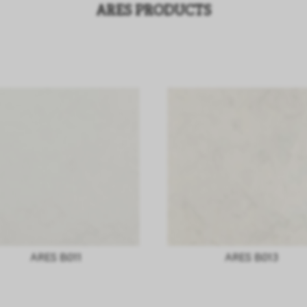
ARES PRODUCTS
ARES B011
ARES B013