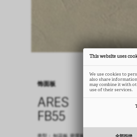
This website uses coo
We use cookies to perso
also share information
饰面板
may combine it with ot
use of their services.
ARES
FB55
全部拒绝
类型： 刨花板, 密度板