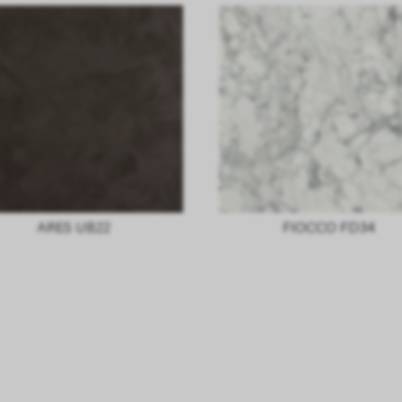
ARES UB22
FIOCCO FD34