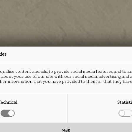
kies
nalise content and ads, to provide social media features and to an
 about your use of our site with our social media, advertising and
防火板
封边
her information that you have provided to them or that they have
ARES
A
Technical
Statist
FB55
F
选择
类型： HPL防火板
类型：