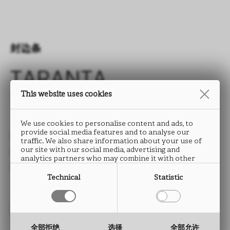
封边条
TARANTA
This website uses cookies
FD14
We use cookies to personalise content and ads, to
provide social media features and to analyse our
类型： ABS封边条
traffic. We also share information about your use of
our site with our social media, advertising and
高度： 15 至 330 mm
analytics partners who may combine it with other
厚度： 0.5 至 2.0 mm
information that you have provided to them or that
they have collected from your use of their services.
Technical
Statistic
全部拒绝
选择
全部允许