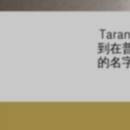
Tar
到在
的名