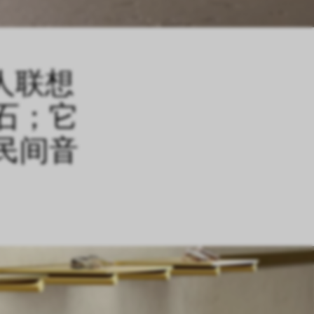
让人联想
石；它
民间音