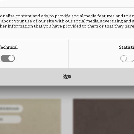
nalise content and ads, to provide social media features and to an
 about your use of our site with our social media, advertising and
her information that you have provided to them or that they have
Technical
Statist
产品
选择
库存系列2628
列