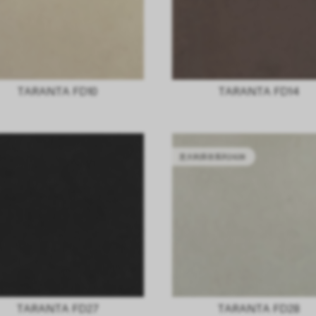
TARANTA FD10
TARANTA FD14
意大利库存系列2628
TARANTA FD27
TARANTA FD28