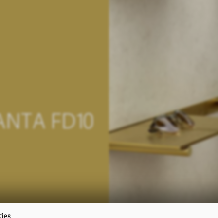
TA FD10
kies